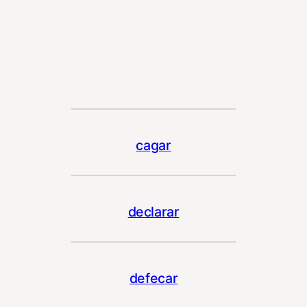
cagar
declarar
defecar