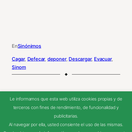
En
Sinónimos
Cagar
, 
Defecar
, 
deponer
, 
Descargar
, 
Evacuar
, 
Sinom
Le informamos que esta web utiliza cookies propias y de
NEXT
terceros con fines de rendimiento, de funcionalidad y
publicitarias.
Al navegar por ella, usted consiente el uso de las mismas.
cáfila