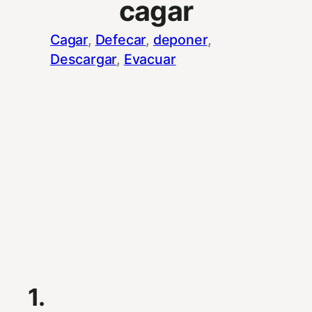
cagar
Cagar
, 
Defecar
, 
deponer
, 
Descargar
, 
Evacuar
1.