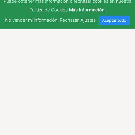
Puede obtener más información o rechazar cookies en nuestra
Política de Cookies
Más Información
,
cagatintas
No vender mi información
,
Rechazar
,
Ajustes
Aceptar todo
© 2023
Tema por
Anders Norén