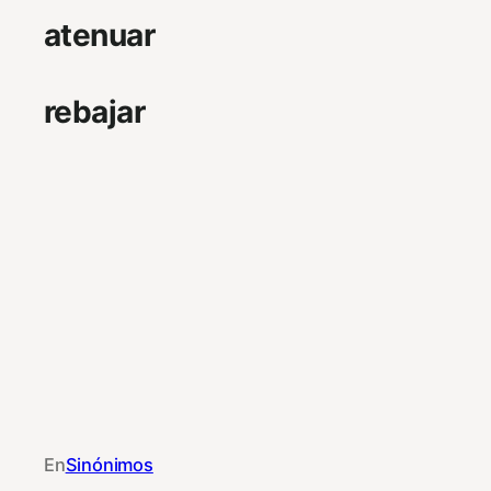
atenuar
rebajar
En
Sinónimos