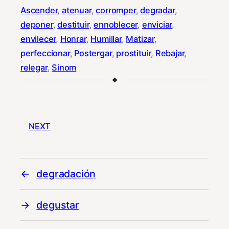
Ascender
, 
atenuar
, 
corromper
, 
degradar
, 
deponer
, 
destituir
, 
ennoblecer
, 
enviciar
, 
envilecer
, 
Honrar
, 
Humillar
, 
Matizar
, 
perfeccionar
, 
Postergar
, 
prostituir
, 
Rebajar
, 
relegar
, 
Sinom
NEXT
degradación
degustar