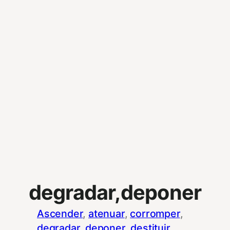
degradar,deponer
Ascender
, 
atenuar
, 
corromper
, 
degradar
, 
deponer
, 
destituir
, 