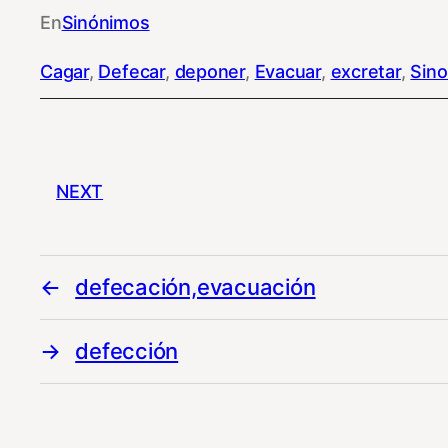
En
Sinónimos
Cagar
, 
Defecar
, 
deponer
, 
Evacuar
, 
excretar
, 
Sin
NEXT
defecación,evacuación
defección