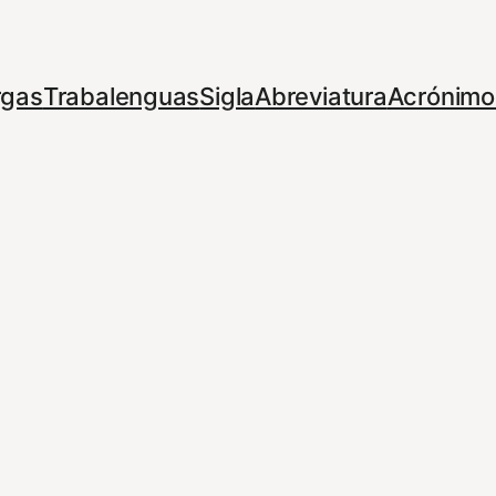
rgas
Trabalenguas
Sigla
Abreviatura
Acrónimo