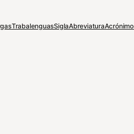
rgas
Trabalenguas
Sigla
Abreviatura
Acrónimo