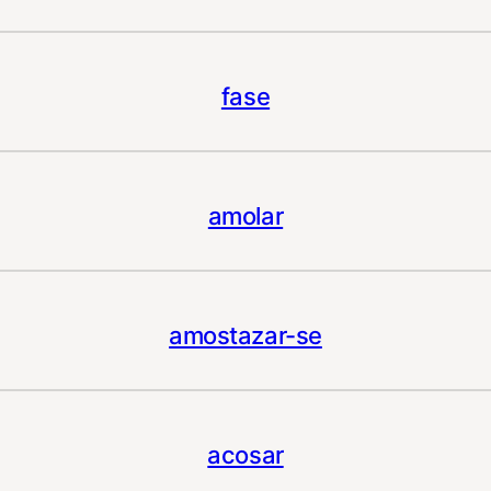
fase
amolar
amostazar-se
acosar