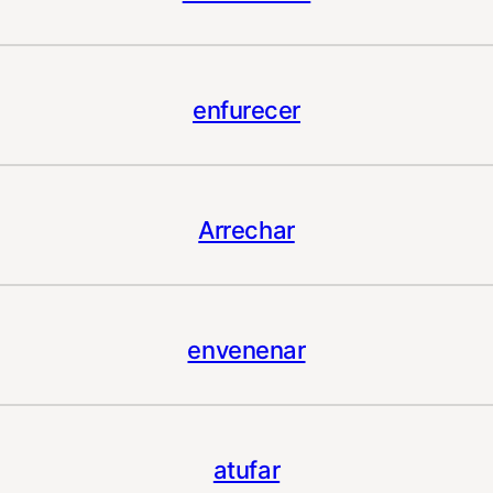
enfurecer
Arrechar
envenenar
atufar