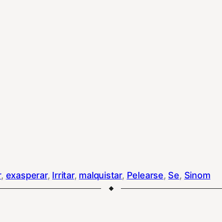
r
, 
exasperar
, 
Irritar
, 
malquistar
, 
Pelearse
, 
Se
, 
Sinom