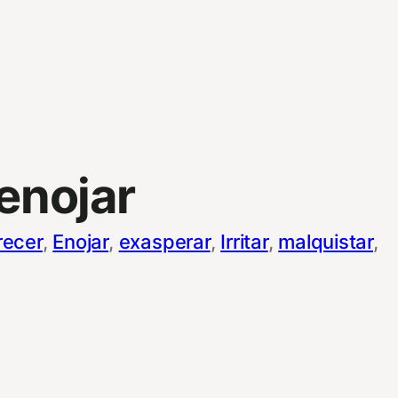
enojar
recer
, 
Enojar
, 
exasperar
, 
Irritar
, 
malquistar
, 