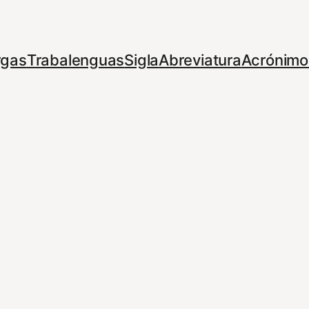
rgas
Trabalenguas
Sigla
Abreviatura
Acrónimo