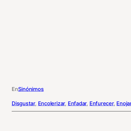
En
Sinónimos
Disgustar
, 
Encolerizar
, 
Enfadar
, 
Enfurecer
, 
Enoja