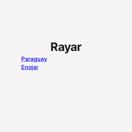
Rayar
Paraguay
Enojar