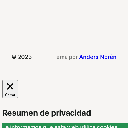
© 2023
Tema por
Anders Norén
Cerrar
Resumen de privacidad
Le informamos que esta web utiliza cookies