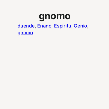
gnomo
duende
, 
Enano
, 
Espíritu
, 
Genio
, 
gnomo