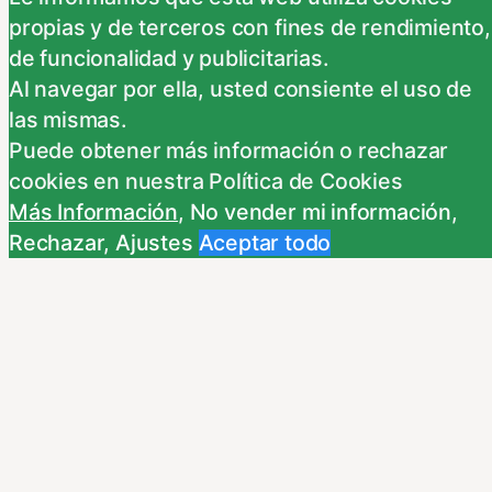
Este Sitio Web utiliza cookies propias y de
propias y de terceros con fines de rendimiento,
otras entidades, para poder acceder y usar su
de funcionalidad y publicitarias.
información para las finalidades que se indican
Al navegar por ella, usted consiente el uso de
a continuación. Si no está de acuerdo con
las mismas.
alguna de estas finalidades, podrá
Puede obtener más información o rechazar
personalizar sus opciones a través
...
cookies en nuestra Política de Cookies
Necessary
Más Información
,
No vender mi información
,
Necessary
Rechazar
,
Ajustes
Aceptar todo
Siempre activado
Estas Cookies se utilizan para mejorar su
experiencia de navegación y optimizar el
funcionamiento de nuestro sitio Web.
Almacenan configuraciones de servicios para
que no tenga que reconfigurarlos cada vez
que nos visite. Para saber más puedes
dirigirte a nuestra politica de cookies.