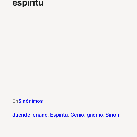
espíritu
En
Sinónimos
duende
, 
enano
, 
Espíritu
, 
Genio
, 
gnomo
, 
Sinom