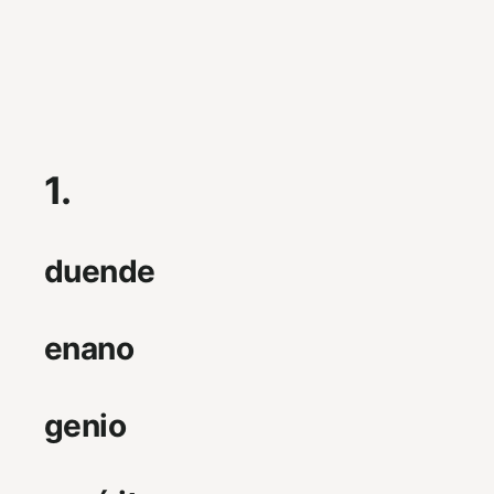
1.
duende
enano
genio