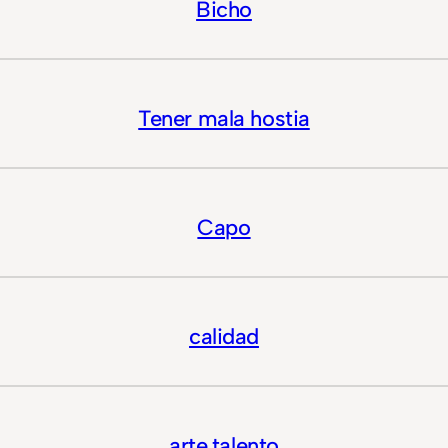
Bicho
Tener mala hostia
Capo
calidad
arte,talento