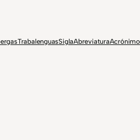
Jergas
Trabalenguas
Sigla
Abreviatura
Acrónimo