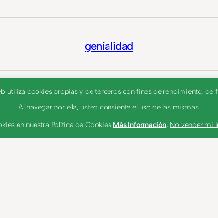
genialidad
utiliza cookies propias y de terceros con fines de rendimiento, de fu
genio
Al navegar por ella, usted consiente el uso de las mismas.
kies en nuestra Política de Cookies
Más Información
,
No vender mi 
gnomo