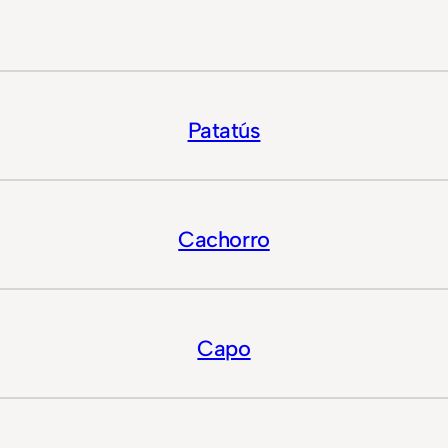
Patatús
Cachorro
Capo