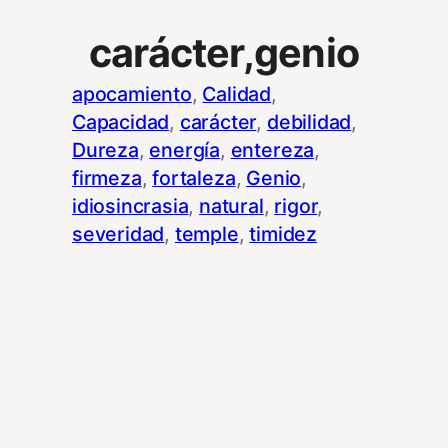
carácter,genio
apocamiento
, 
Calidad
, 
Capacidad
, 
carácter
, 
debilidad
, 
Dureza
, 
energía
, 
entereza
, 
firmeza
, 
fortaleza
, 
Genio
, 
idiosincrasia
, 
natural
, 
rigor
, 
severidad
, 
temple
, 
timidez