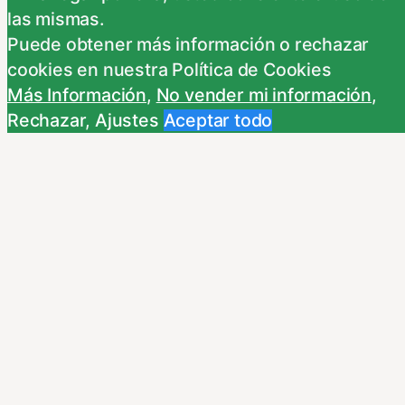
las mismas.
En
Sinónimos
Puede obtener más información o rechazar
cookies en nuestra Política de Cookies
apocamiento
, 
calidad
, 
Capacidad
, 
Carácter
, 
Más Información
,
No vender mi información
,
debilidad
, 
Dureza
, 
Energía
, 
entereza
, 
firmeza
, 
Rechazar
,
Ajustes
Aceptar todo
fortaleza
, 
Genio
, 
idiosincrasia
, 
Natural
, 
rigor
, 
severidad
, 
Sinom
, 
Temple
, 
timidez
NEXT
caracolear
característico-ca