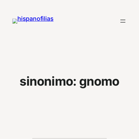
Saltar
al
contenido
sinonimo:
gnomo