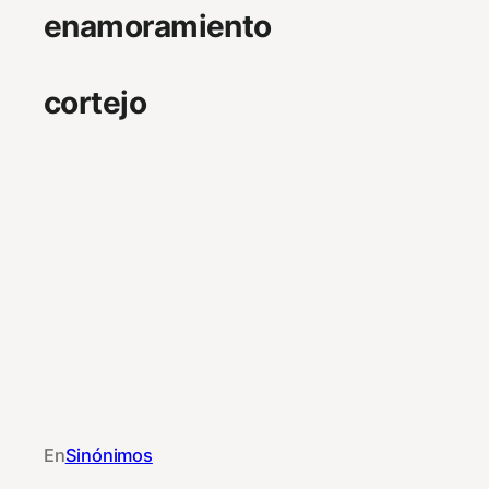
enamoramiento
cortejo
En
Sinónimos