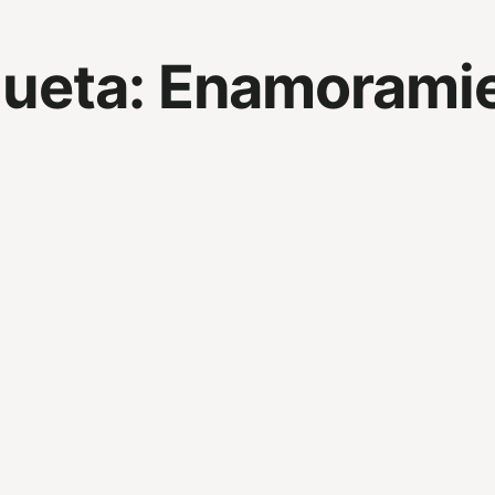
queta:
Enamorami