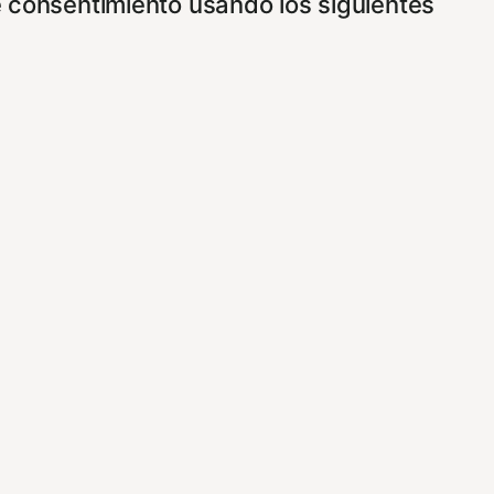
e consentimiento usando los siguientes
ncionamiento de nuestro sitio Web.
vez que nos visite. Para saber más puedes