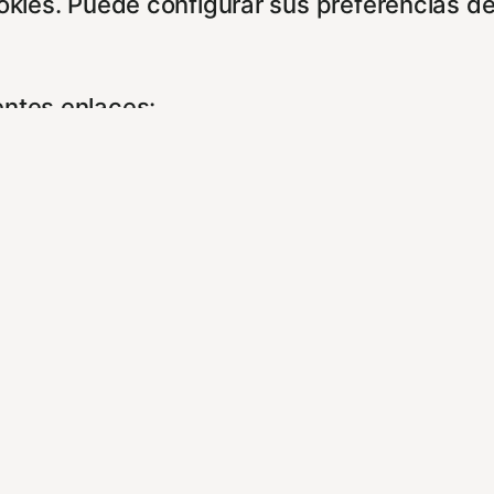
ookies. Puede configurar sus preferencias d
entes enlaces:
cidad/
es/
experiencia de navegación y optimizar el fu
ara que no tenga que reconfigurarlos cada 