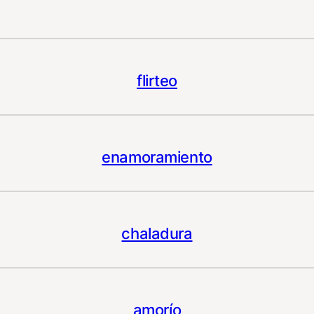
flirteo
enamoramiento
chaladura
amorío