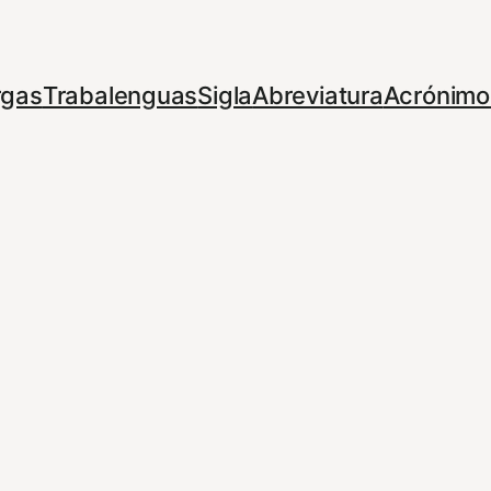
rgas
Trabalenguas
Sigla
Abreviatura
Acrónimo