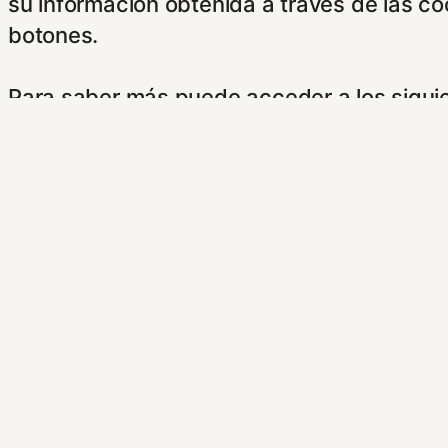
su información obtenida a través de las c
botones.
Para saber más puede acceder a los sigui
https://hispanofilias.com/aviso-legal/
https://hispanofilias.com/politica-de-priva
https://hispanofilias.com/politica-de-cooki
Necessary
Necessary
Siempre activado
Estas Cookies se utilizan para mejorar su 
Almacenan configuraciones de servicios p
dirigirte a nuestra politica de cookies.
Non-necessary