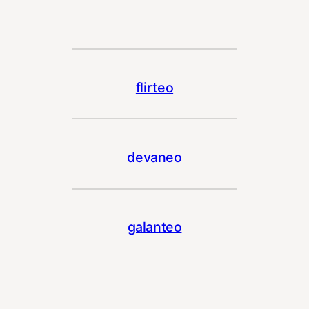
flirteo
devaneo
galanteo