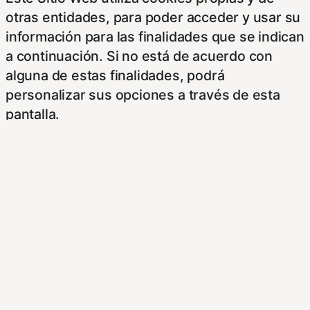
otras entidades, para poder acceder y usar su
información para las finalidades que se indican
a continuación. Si no está de acuerdo con
alguna de estas finalidades, podrá
personalizar sus opciones a través de esta
pantalla.
Este sitioy las empresas con las que
colaboramos, tales como anunciantes,
operadores publicitarios e intermediarios,
usaremos su información obtenida a través de
las cookies. Puede configurar sus
preferencias de consentimiento usando los
siguientes botones.
Para saber más puede acceder a los