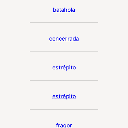
batahola
cencerrada
estrépito
estrépito
fragor