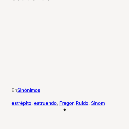
En
Sinónimos
estrépito
, 
estruendo
, 
Fragor
, 
Ruido
, 
Sinom