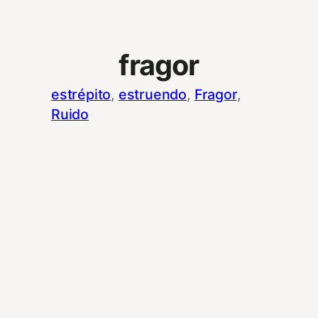
fragor
estrépito
, 
estruendo
, 
Fragor
, 
Ruido