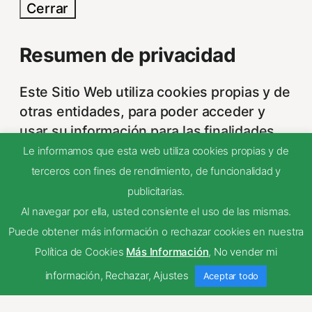
Cerrar
Resumen de privacidad
Este Sitio Web utiliza cookies propias y de
otras entidades, para poder acceder y
usar su información para las finalidades
que se indican a continuación. Si no está
Le informamos que esta web utiliza cookies propias y de
de acuerdo con alguna de estas
terceros con fines de rendimiento, de funcionalidad y
finalidades, podrá personalizar sus
publicitarias.
opciones a través
...
Al navegar por ella, usted consiente el uso de las mismas.
Necessary
Puede obtener más información o rechazar cookies en nuestra
Necessary
Política de Cookies
Más Información
,
No vender mi
Siempre activado
información
,
Rechazar
,
Ajustes
Aceptar todo
Estas Cookies se utilizan para mejorar su
experiencia de navegación y optimizar el