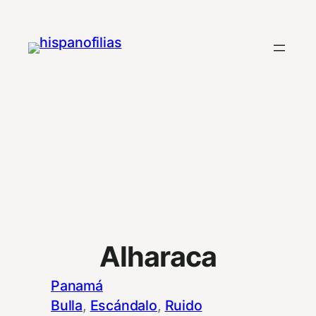
Saltar
al
contenido
Alharaca
Panamá
Bulla
, 
Escándalo
, 
Ruido