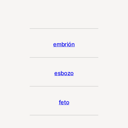
embrión
esbozo
feto