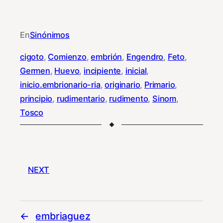
En
Sinónimos
cigoto
, 
Comienzo
, 
embrión
, 
Engendro
, 
Feto
, 
Germen
, 
Huevo
, 
incipiente
, 
inicial
, 
inicio.embrionario-ria
, 
originario
, 
Primario
, 
principio
, 
rudimentario
, 
rudimento
, 
Sinom
, 
Tosco
NEXT
embriaguez