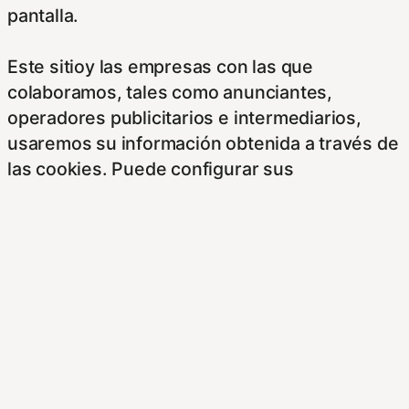
pantalla.
Este sitioy las empresas con las que
colaboramos, tales como anunciantes,
operadores publicitarios e intermediarios,
usaremos su información obtenida a través de
las cookies. Puede configurar sus
preferencias de consentimiento usando los
siguientes botones.
Para saber más puede acceder a los
siguientes enlaces:
https://hispanofilias.com/aviso-legal/
https://hispanofilias.com/politica-de-
privacidad/