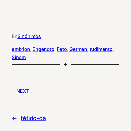
En
Sinónimos
embrión
, 
Engendro
, 
Feto
, 
Germen
, 
rudimento
, 
Sinom
NEXT
fétido-da