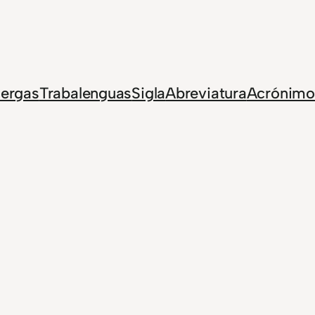
Jergas
Trabalenguas
Sigla
Abreviatura
Acrónimo