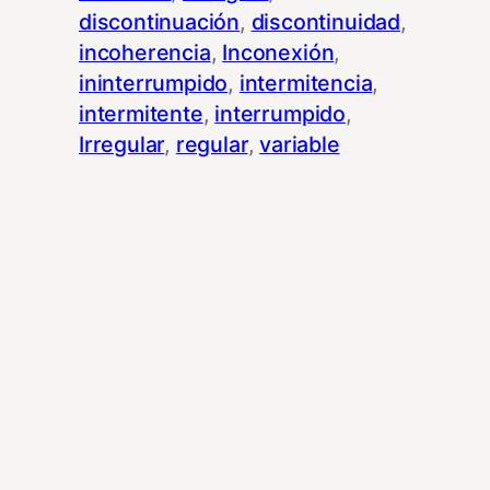
discontinuación
, 
discontinuidad
, 
incoherencia
, 
Inconexión
, 
ininterrumpido
, 
intermitencia
, 
intermitente
, 
interrumpido
, 
Irregular
, 
regular
, 
variable