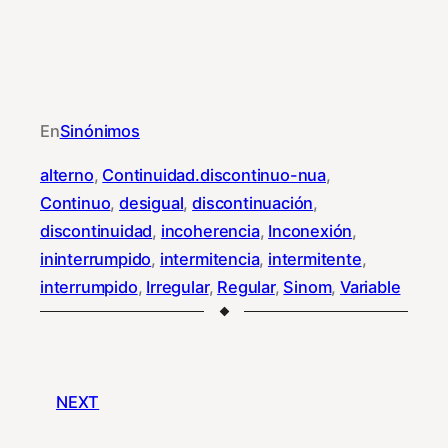
En
Sinónimos
alterno
, 
Continuidad.discontinuo-nua
, 
Continuo
, 
desigual
, 
discontinuación
, 
discontinuidad
, 
incoherencia
, 
Inconexión
, 
ininterrumpido
, 
intermitencia
, 
intermitente
, 
interrumpido
, 
Irregular
, 
Regular
, 
Sinom
, 
Variable
NEXT