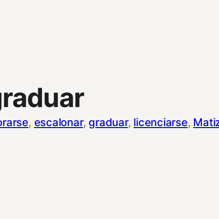
graduar
orarse
, 
escalonar
, 
graduar
, 
licenciarse
, 
Mati