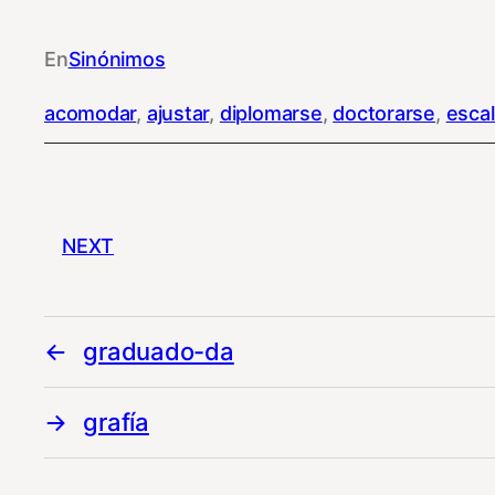
En
Sinónimos
acomodar
, 
ajustar
, 
diplomarse
, 
doctorarse
, 
esca
NEXT
graduado-da
grafía