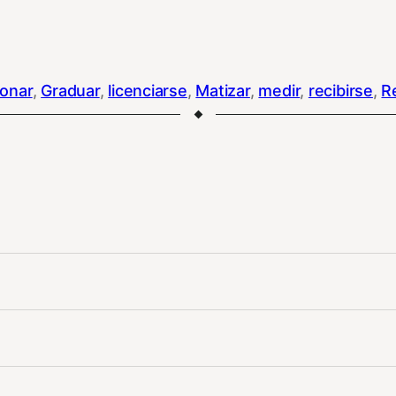
lonar
, 
Graduar
, 
licenciarse
, 
Matizar
, 
medir
, 
recibirse
, 
R