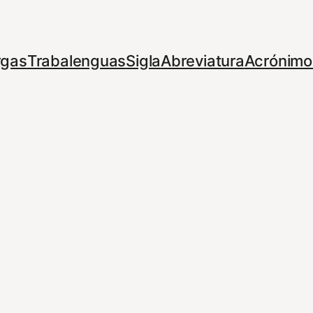
rgas
Trabalenguas
Sigla
Abreviatura
Acrónimo