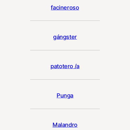
facineroso
gángster
patotero /a
Punga
Malandro