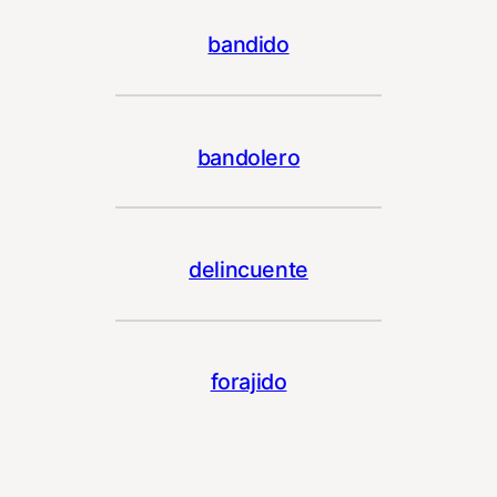
bandido
bandolero
delincuente
forajido