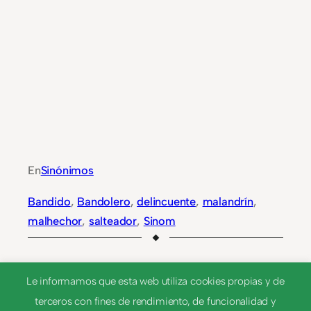
En
Sinónimos
Bandido
, 
Bandolero
, 
delincuente
, 
malandrín
, 
malhechor
, 
salteador
, 
Sinom
Le informamos que esta web utiliza cookies propias y de
NEXT
terceros con fines de rendimiento, de funcionalidad y