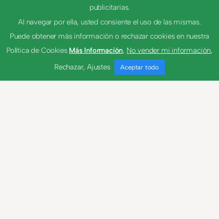
publicitarias.
Al navegar por ella, usted consiente el uso de las mismas.
Puede obtener más información o rechazar cookies en nuestra
bandería
Política de Cookies
Más Información
,
No vender mi información
,
bandolero
Rechazar
,
Ajustes
Aceptar todo