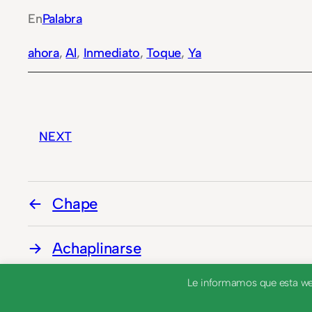
En
Palabra
ahora
, 
Al
, 
Inmediato
, 
Toque
, 
Ya
NEXT
Chape
Achaplinarse
Le informamos que esta web 