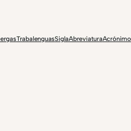
Jergas
Trabalenguas
Sigla
Abreviatura
Acrónimo