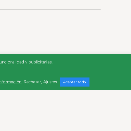
ncionalidad y publicitarias.
información
,
Rechazar
,
Ajustes
Aceptar todo