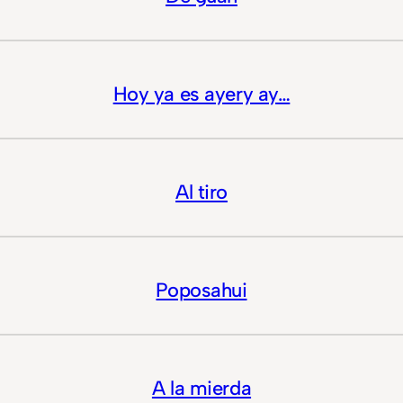
Hoy ya es ayery ay…
Al tiro
Poposahui
A la mierda