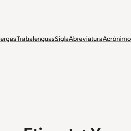
Jergas
Trabalenguas
Sigla
Abreviatura
Acrónimo