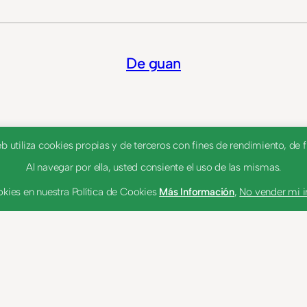
De guan
utiliza cookies propias y de terceros con fines de rendimiento, de fu
Al navegar por ella, usted consiente el uso de las mismas.
kies en nuestra Política de Cookies
Más Información
,
No vender mi 
dad
Política de cookies