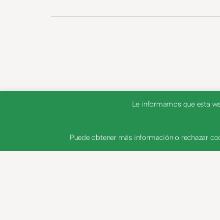
Le informamos que esta web 
Puede obtener más información o rechazar coo
Acerca de..
Aviso legal
Politica de privaci