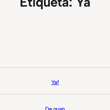
Etiqueta:
Ya
Yaf
De guan