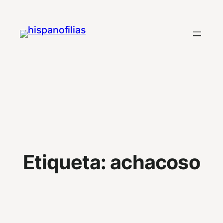
Saltar
al
contenido
Etiqueta:
achacoso