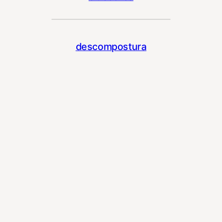
descompostura
© 2023
Tema por
Anders Norén