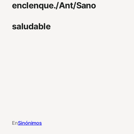
enclenque./Ant/Sano
saludable
En
Sinónimos