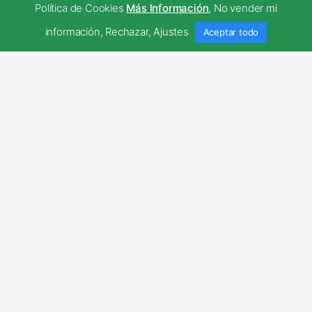
Política de Cookies
Más Información
,
No vender mi
Necessary
información
,
Rechazar
,
Ajustes
Aceptar todo
Necessary
Siempre activado
Estas Cookies se utilizan para mejorar su
experiencia de navegación y optimizar el
funcionamiento de nuestro sitio Web.
Almacenan configuraciones de servicios
para que no tenga que reconfigurarlos
cada vez que nos visite. Para saber más
puedes dirigirte a nuestra politica de
cookies.
Non-necessary
Non-necessary
Estas cookies no son necesarias para el
funcionamiento del sitio y pueden ser
rechazadas. Para saber más puedes