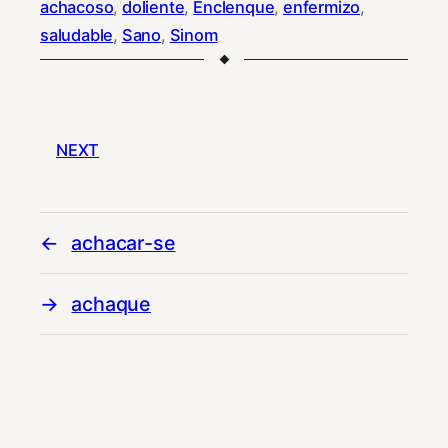
achacoso
, 
doliente
, 
Enclenque
, 
enfermizo
, 
saludable
, 
Sano
, 
Sinom
NEXT
achacar-se
achaque