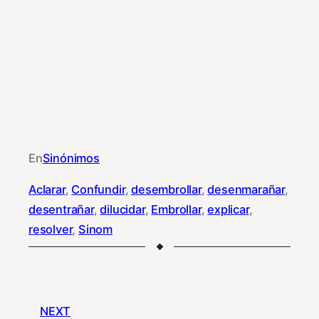
En
Sinónimos
Aclarar
, 
Confundir
, 
desembrollar
, 
desenmarañar
, 
desentrañar
, 
dilucidar
, 
Embrollar
, 
explicar
, 
resolver
, 
Sinom
NEXT