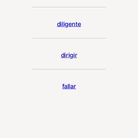
diligente
dirigir
fallar