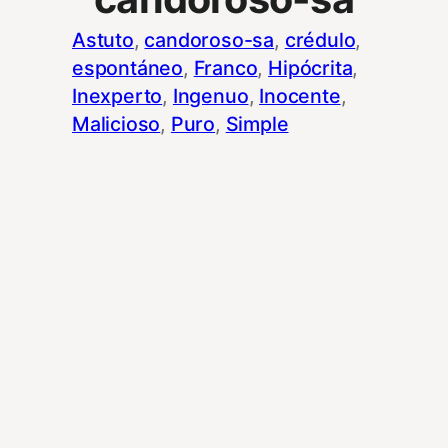
Astuto
, 
candoroso-sa
, 
crédulo
, 
espontáneo
, 
Franco
, 
Hipócrita
, 
Inexperto
, 
Ingenuo
, 
Inocente
, 
Malicioso
, 
Puro
, 
Simple