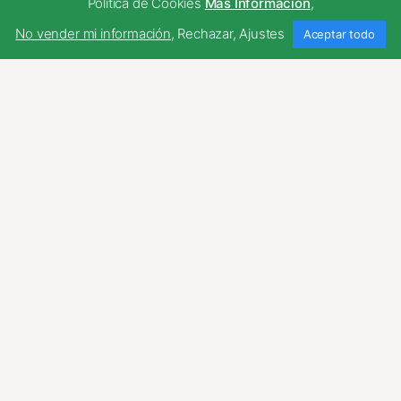
Política de Cookies
Más Información
,
No vender mi información
,
Rechazar
,
Ajustes
Aceptar todo
artero-ra
avisado-da
angelical
artificioso-sa