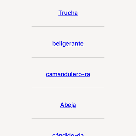
Trucha
beligerante
camandulero-ra
Abeja
cándido-da