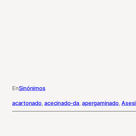
En
Sinónimos
acartonado
, 
acecinado-da
, 
apergaminado
, 
Ases