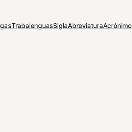
rgas
Trabalenguas
Sigla
Abreviatura
Acrónimo