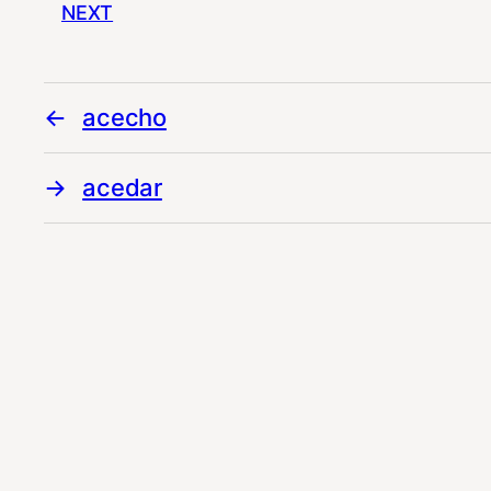
NEXT
acecho
acedar