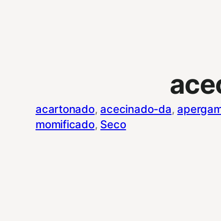
ace
acartonado
, 
acecinado-da
, 
apergam
momificado
, 
Seco