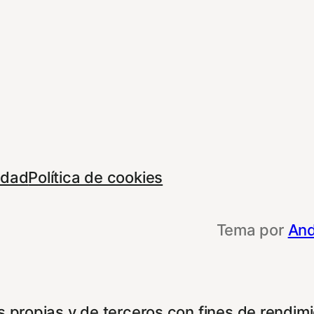
cidad
Política de cookies
Tema por
And
 propias y de terceros con fines de rendimie