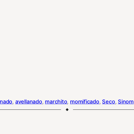
inado
, 
avellanado
, 
marchito
, 
momificado
, 
Seco
, 
Sinom