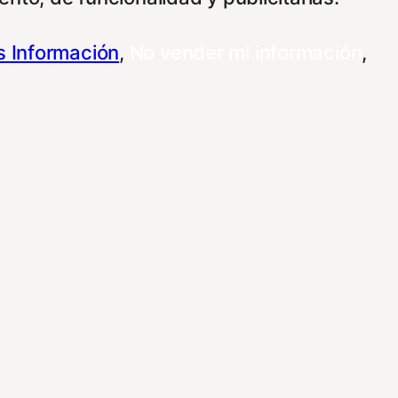
 Información
,
No vender mi información
,
 su información para las finalidades que se
personalizar sus opciones a través de esta