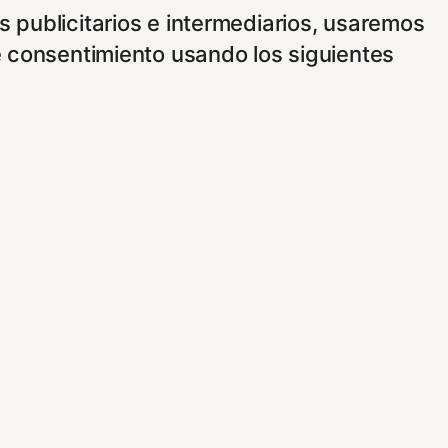
 publicitarios e intermediarios, usaremos
e consentimiento usando los siguientes
ncionamiento de nuestro sitio Web.
vez que nos visite. Para saber más puedes