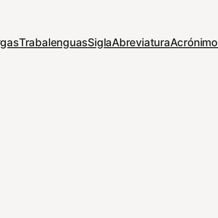
rgas
Trabalenguas
Sigla
Abreviatura
Acrónimo