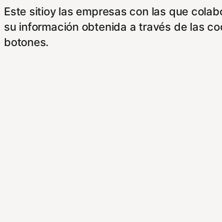
Este sitioy las empresas con las que cola
su información obtenida a través de las c
botones.
Para saber más puede acceder a los sigui
https://hispanofilias.com/aviso-legal/
https://hispanofilias.com/politica-de-priva
https://hispanofilias.com/politica-de-cooki
Necessary
Necessary
Siempre activado
Estas Cookies se utilizan para mejorar su 
Almacenan configuraciones de servicios p