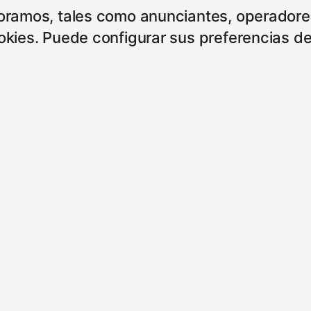
boramos, tales como anunciantes, operadores
ookies. Puede configurar sus preferencias d
entes enlaces:
cidad/
es/
experiencia de navegación y optimizar el fu
ara que no tenga que reconfigurarlos cada 