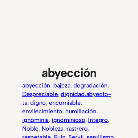
abyección
abyección
, 
bajeza
, 
degradación
, 
Despreciable
, 
dignidad.abyecto-
ta
, 
digno
, 
encomiable
, 
envilecimiento
, 
humillación
, 
ignominia
, 
ignominioso
, 
íntegro
, 
Noble
, 
Nobleza
, 
rastrero
, 
respetable
, 
Ruin
, 
Servil
, 
servilismo
, 