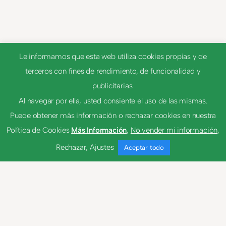
Le informamos que esta web utiliza cookies propias y de
terceros con fines de rendimiento, de funcionalidad y
publicitarias.
Al navegar por ella, usted consiente el uso de las mismas.
Puede obtener más información o rechazar cookies en nuestra
Política de Cookies
Más Información
,
No vender mi información
,
En
Sinónimos
Rechazar
,
Ajustes
Aceptar todo
abyección
, 
bajeza
, 
degradación
, 
Despreciable
, 
dignidad.abyecto-ta
, 
digno
, 
encomiable
, 
envilecimiento
, 
humillación
, 
ignominia
, 
ignominioso
, 
íntegro
, 
Noble
, 
Nobleza
, 
Rastrero
, 
respetable
, 
Ruin
, 
Servil
, 
servilismo
, 
Sinom
, 
Vil
, 
vileza