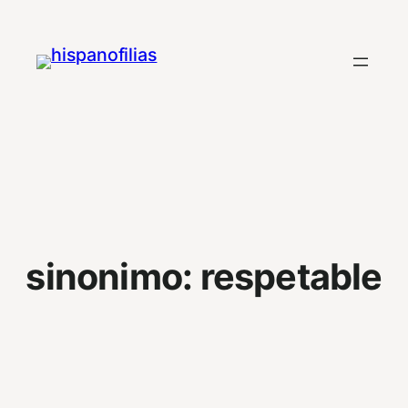
Saltar
al
contenido
sinonimo:
respetable