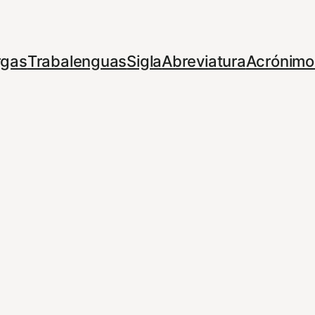
rgas
Trabalenguas
Sigla
Abreviatura
Acrónimo