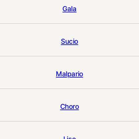
Gala
Sucio
Malpario
Choro