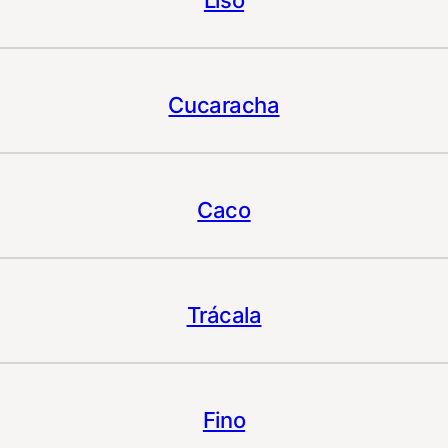
Liso
Cucaracha
Caco
Trácala
Fino