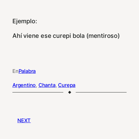
Ejemplo:
Ahí viene ese curepi bola (mentiroso)
En
Palabra
Argentino
, 
Chanta
, 
Curepa
NEXT