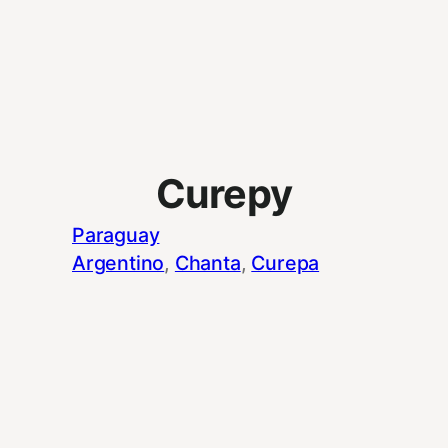
Curepy
Paraguay
Argentino
, 
Chanta
, 
Curepa