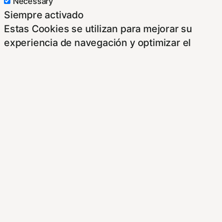
Necessary
Siempre activado
Estas Cookies se utilizan para mejorar su
experiencia de navegación y optimizar el
funcionamiento de nuestro sitio Web.
Almacenan configuraciones de servicios para
que no tenga que reconfigurarlos cada vez
que nos visite. Para saber más puedes
dirigirte a nuestra politica de cookies.
Non-necessary
Non-necessary
Estas cookies no son necesarias para el
funcionamiento del sitio y pueden ser
rechazadas. Para saber más puedes dirigirte a
nuestra politica de cookies. Si cambias los
ajustes no olvides recargar la página para que