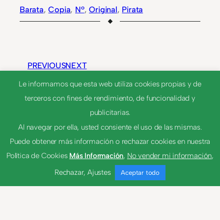
Barata
, 
Copia
, 
Nº
, 
Original
, 
Pirata
PREVIOUS
NEXT
Le informamos que esta web utiliza cookies propias y de
terceros con fines de rendimiento, de funcionalidad y
Echar ojo
publicitarias.
Al navegar por ella, usted consiente el uso de las mismas.
Visajoso
Puede obtener más información o rechazar cookies en nuestra
Política de Cookies
Más Información
,
No vender mi información
,
Rechazar
,
Ajustes
Aceptar todo