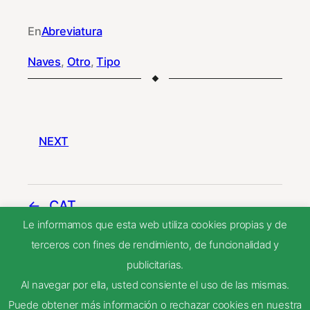
En
Abreviatura
Naves
, 
Otro
, 
Tipo
NEXT
CAT
Le informamos que esta web utiliza cookies propias y de
terceros con fines de rendimiento, de funcionalidad y
ATR
publicitarias.
Al navegar por ella, usted consiente el uso de las mismas.
Puede obtener más información o rechazar cookies en nuestra