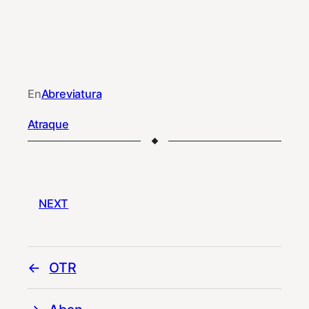
En
Abreviatura
Atraque
NEXT
OTR