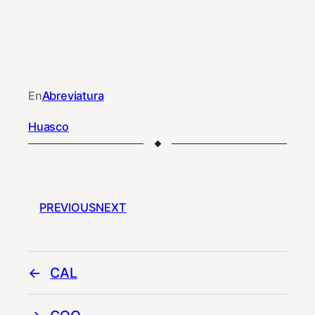
En
Abreviatura
Huasco
PREVIOUS
NEXT
CAL