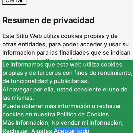
Cerrar
Resumen de privacidad
Este Sitio Web utiliza cookies propias y de
otras entidades, para poder acceder y usar su
información para las finalidades que se indican
a continuación. Si no está de acuerdo con
Le informamos que esta web utiliza cookies
alguna de estas finalidades, podrá
propias y de terceros con fines de rendimiento,
personalizar sus opciones a través
...
de funcionalidad y publicitarias.
Necessary
Al navegar por ella, usted consiente el uso de
Necessary
las mismas.
Siempre activado
Puede obtener más información o rechazar
Estas Cookies se utilizan para mejorar su
cookies en nuestra Política de Cookies
experiencia de navegación y optimizar el
Más Información
,
No vender mi información
,
funcionamiento de nuestro sitio Web.
Rechazar
,
Ajustes
Aceptar todo