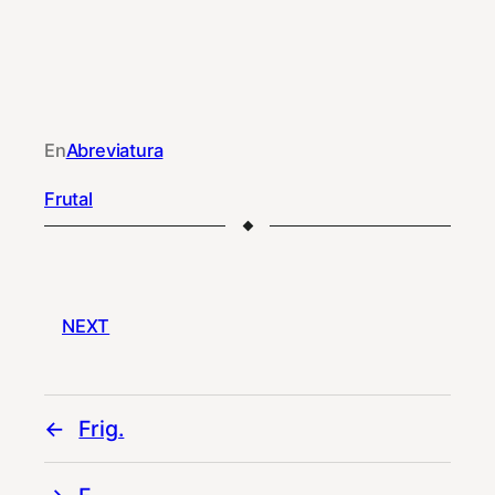
En
Abreviatura
Frutal
NEXT
Frig.