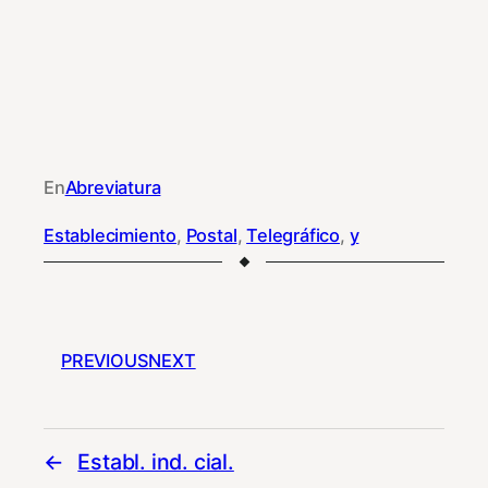
En
Abreviatura
Establecimiento
, 
Postal
, 
Telegráfico
, 
y
PREVIOUS
NEXT
Establ. ind. cial.