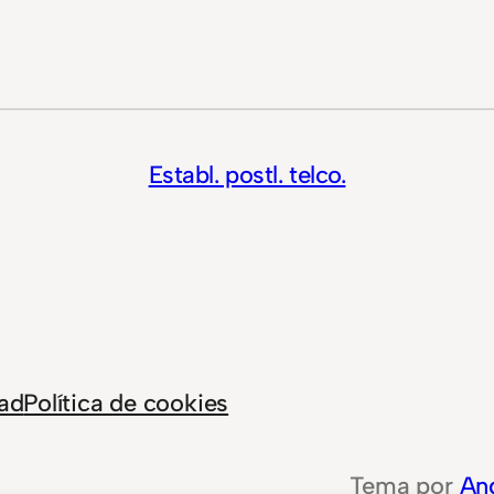
Establ. postl. telco.
dad
Política de cookies
Tema por
An