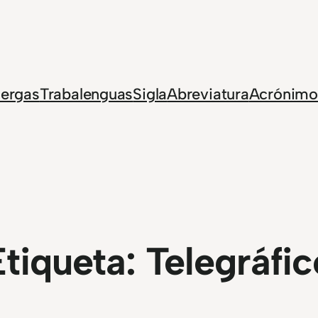
Jergas
Trabalenguas
Sigla
Abreviatura
Acrónimo
Etiqueta:
Telegráfic