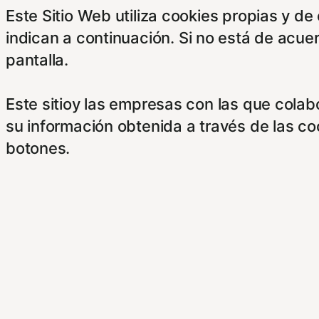
Este Sitio Web utiliza cookies propias y d
indican a continuación. Si no está de acue
pantalla.
Este sitioy las empresas con las que cola
su información obtenida a través de las c
botones.
Para saber más puede acceder a los sigui
https://hispanofilias.com/aviso-legal/
https://hispanofilias.com/politica-de-priva
https://hispanofilias.com/politica-de-cooki
Necessary