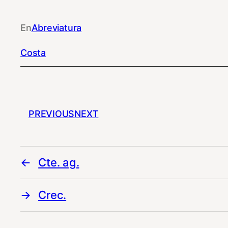
En
Abreviatura
Costa
PREVIOUS
NEXT
Cte. ag.
Crec.