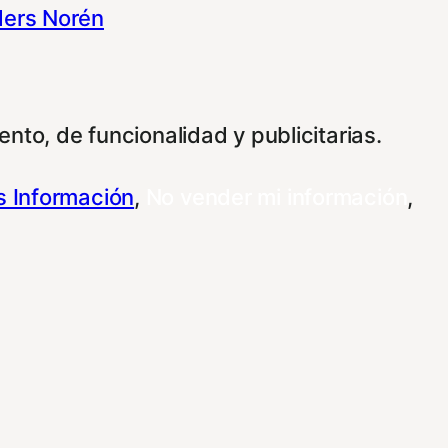
ers Norén
nto, de funcionalidad y publicitarias.
 Información
,
No vender mi información
,