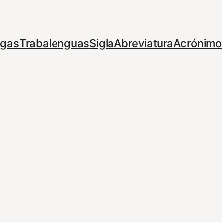
rgas
Trabalenguas
Sigla
Abreviatura
Acrónimo