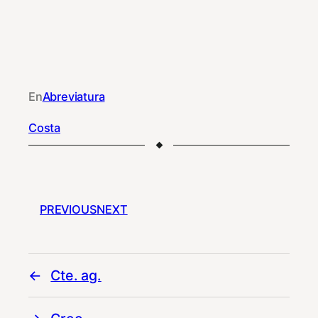
En
Abreviatura
Costa
PREVIOUS
NEXT
Cte. ag.